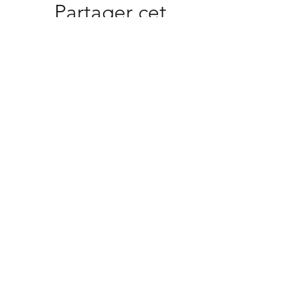
Partager cet
événement
Monde Tridiculous
Spectacles et événements
Références
dates de tournée
L'équipage
contact
imprimer