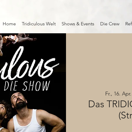
Home
Tridiculous Welt
Shows & Events
Die Crew
Re
Fr., 16. Apr.
Das TRID
(St