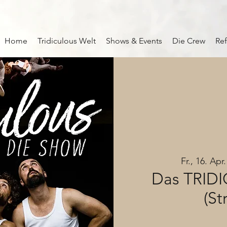
Home
Tridiculous Welt
Shows & Events
Die Crew
Re
Fr., 16. Apr.
Das TRID
(St